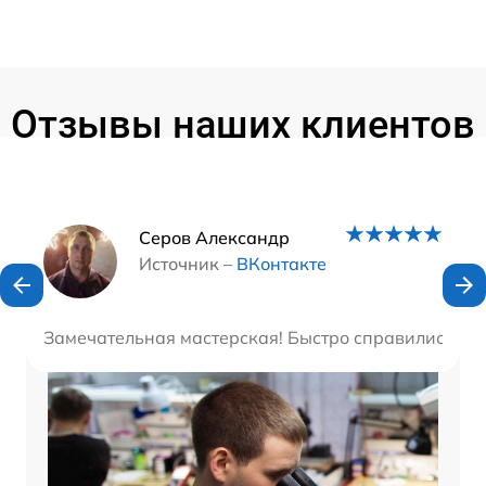
Отзывы наших клиентов
Наши мастера
Серов Александр
Источник –
ВКонтакте
Замечательная мастерская! Быстро справились с з