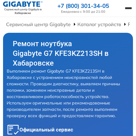
+7 (800) 301-34-05
Сервисный центр Gigabyte
в
Ежедневно с 9:00 до 21:00
Хабаровске
Сервисный центр Gigabyte
Каталог устройств
Рем
Ремонт ноутбука
Gigabyte G7 KFE3KZ213SH в
Хабаровске
Выполняем ремонт Gigabyte G7 KFE3KZ213SH в
Хабаровске с устранением неисправностей любой
сложности. Проводим диагностику, выявляем причины
поломки, заменяем неисправные детали и
восстанавливаем работоспособность устройства.
Используем оригинальные или рекомендованные
производителем запчасти, после ремонта выполняем
проверку всех функций и предоставляем гарантию.
Официальный сервис