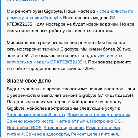
Мы ремонтируем Gigabyte. Наши мастера -
специалисты по
ремонту техники Gigabyte
. Восстановить модель G7
KFE3KZ213SH для мастеров не будет новой задачей. На все
виды проведенных работ у нас имеется гарантия.
Минимальные сроки выполнения ремонта. Мы большая
сеть мастерских техники Gigabyte. Мы имеем более 20 тыс.
запчастей. И возможно на наших складах
уже имеется
запчасть на модель G7 KFE3KZ213SH
. При заказе ремонта
на сайте - предоставляется скидка -25%.
Знаем свое дело
Будьте уверены в профессионализме наших мастеров - они
с уверенностью выполнят ремонт Gigabyte G7 KFE3KZ213SH.
По данным наших мастеров в Хабаровске по ремонту
Gigabyte, наиболее востребованы следующие услуги:
Замена материнской платы
,
Замена контроллера питания
,
Замена южного моста
,
Чистка от пыли
,
Настройка ОС
,
Настройка BIOS
,
Замена видеочипа
,
Ремонт разъема
питания
,
Замена видеокарты
,
Ремонт цепей питания
.