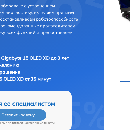
Хабаровске с устранением
м диагностику, выявляем причины
восстанавливаем работоспособность
и рекомендованные производителем
рку всех функций и предоставляем
 Gigabyte 15 OLED XD до 3 лет
 желанию
бращения
5 OLED XD от 35 минут
я со специалистом
Оставить заявку
есь c
политикой конфиденциальности