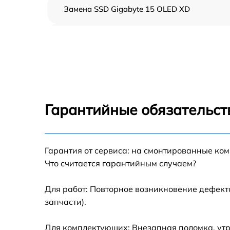
Замена SSD Gigabyte 15 OLED XD
Замена северного моста Gigabyte 15 OLED
XD
Замена экрана Gigabyte 15 OLED XD
Замена шлейфа матрицы Gigabyte 15 OLED
XD
Гарантийные обязательст
Замена термопасты Gigabyte 15 OLED XD
Замена системы охлаждения Gigabyte 15
Гарантия от сервиса: на смонтированные ко
OLED XD
Что считается гарантийным случаем?
Замена процессора Gigabyte 15 OLED XD
Для работ: Повторное возникновение дефект
запчасти).
Замена оперативной памяти Gigabyte 15
OLED XD
Для комплектующих: Внезапная поломка, утр