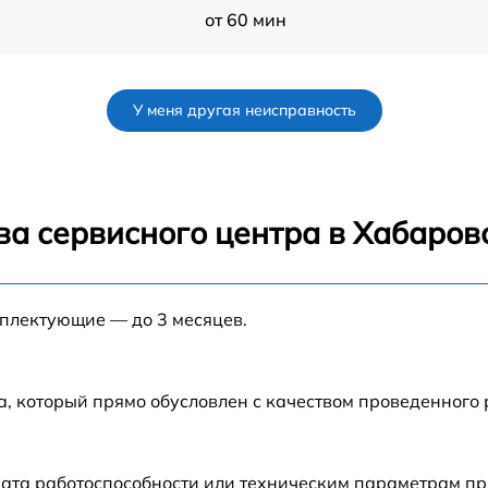
от 60 мин
от 80 мин
У меня другая неисправность
от 80 мин
от 100 мин
ва сервисного центра в Хабаров
от 30 мин
мплектующие — до 3 месяцев.
от 70 мин
от 120 мин
а, который прямо обусловлен с качеством проведенного
от 50 мин
ата работоспособности или техническим параметрам пр