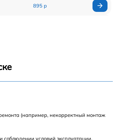
895 р
2420 р
1390 р
1345 р
ске
1090 р
1695 р
1290 р
 ремонта (например, некорректный монтаж
820 р
и соблюдении условий эксплуатации.