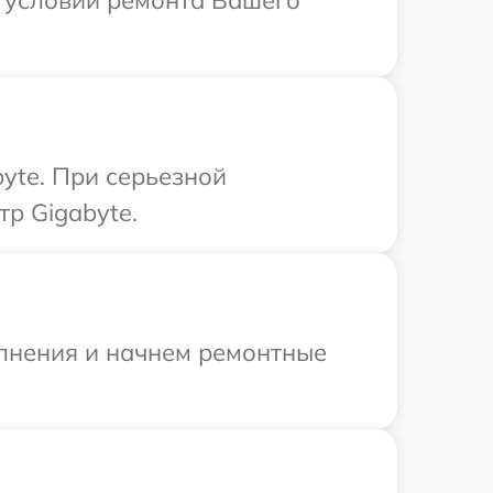
х условий ремонта Вашего
yte. При серьезной
р Gigabyte.
олнения и начнем ремонтные