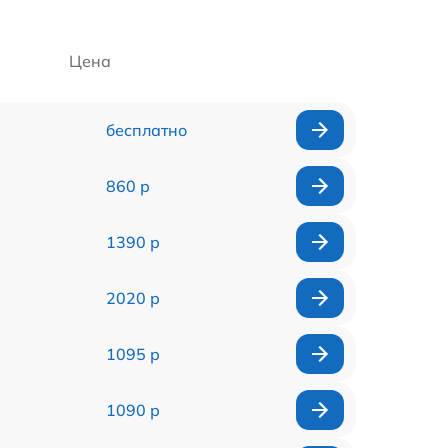
Цена
бесплатно
860 р
1390 р
2020 р
1095 р
1090 р