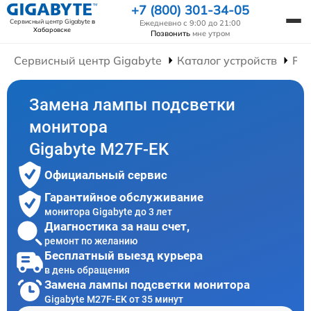
+7 (800) 301-34-05
Сервисный центр Gigabyte
в
Ежедневно с 9:00 до 21:00
Хабаровске
Позвонить
мне утром
Сервисный центр Gigabyte
Каталог устройств
Ре
Замена лампы подсветки
монитора
Gigabyte M27F-EK
Официальный сервис
Гарантийное обслуживание
монитора Gigabyte до 3 лет
Диагностика за наш счет,
ремонт по желанию
Бесплатный выезд курьера
в день обращения
Замена лампы подсветки монитора
Gigabyte M27F-EK от 35 минут