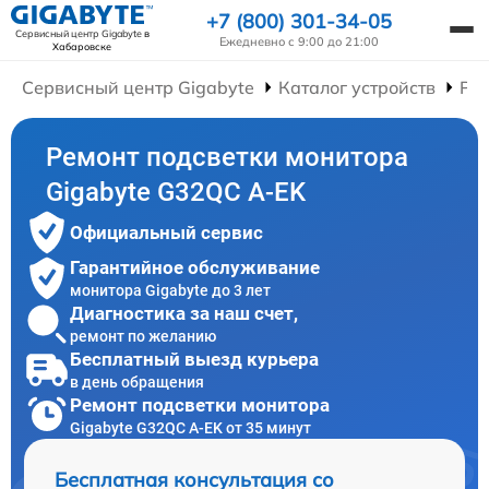
+7 (800) 301-34-05
Сервисный центр Gigabyte
в
Ежедневно с 9:00 до 21:00
Хабаровске
Сервисный центр Gigabyte
Каталог устройств
Ре
Ремонт подсветки монитора
Gigabyte G32QC A-EK
Официальный сервис
Гарантийное обслуживание
монитора Gigabyte до 3 лет
Диагностика за наш счет,
ремонт по желанию
Бесплатный выезд курьера
в день обращения
Ремонт подсветки монитора
Gigabyte G32QC A-EK от 35 минут
Бесплатная консультация со