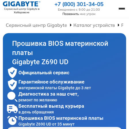
+7 (800) 301-34-05
Сервисный центр Gigabyte
в
Ежедневно с 9:00 до 21:00
Хабаровске
Позвонить
мне утром
Сервисный центр Gigabyte
Каталог устройств
Ре
Прошивка BIOS материнской
платы
Gigabyte Z690 UD
Официальный сервис
Гарантийное обслуживание
материнской платы Gigabyte до 3 лет
Диагностика за наш счет,
ремонт по желанию
Бесплатный выезд курьера
в день обращения
Прошивка BIOS материнской платы
Gigabyte Z690 UD от 35 минут