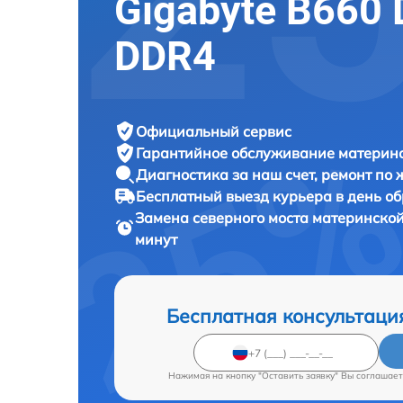
Gigabyte B660
DDR4
Официальный сервис
Гарантийное обслуживание
материнс
Диагностика за наш счет,
ремонт по
Бесплатный выезд курьера
в день о
Замена северного моста материнско
минут
Бесплатная консультаци
Нажимая на кнопку "Оставить заявку" Вы соглашает