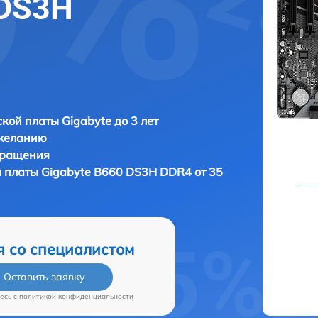
 DS3H
кой платы Gigabyte до 3 лет
 желанию
бращения
й платы
Gigabyte B660 DS3H DDR4 от 35
я со специалистом
Оставить заявку
есь c
политикой конфиденциальности