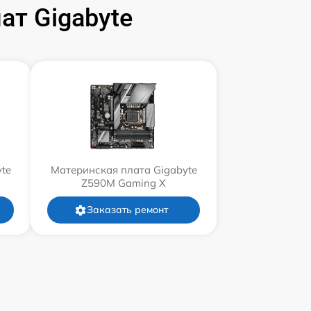
т Gigabyte
te
Материнская плата Gigabyte
Z590M Gaming X
Заказать ремонт