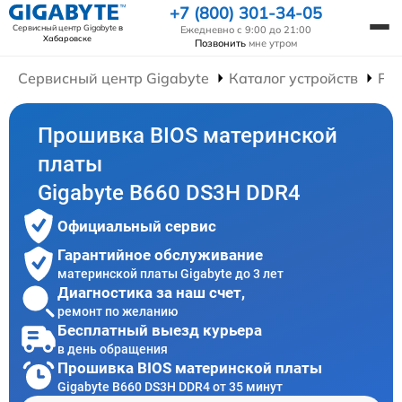
+7 (800) 301-34-05
Сервисный центр Gigabyte
в
Ежедневно с 9:00 до 21:00
Хабаровске
Позвонить
мне утром
Сервисный центр Gigabyte
Каталог устройств
Ре
Прошивка BIOS материнской
платы
Gigabyte B660 DS3H DDR4
Официальный сервис
Гарантийное обслуживание
материнской платы Gigabyte до 3 лет
Диагностика за наш счет,
ремонт по желанию
Бесплатный выезд курьера
в день обращения
Прошивка BIOS материнской платы
Gigabyte B660 DS3H DDR4 от 35 минут